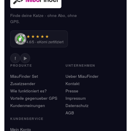
Finde deine Katze - ohne Abo, ohne
GPS.
★★★★★
4.6/5 - eKomi zertifiziert
f
▶
PRODUKTE
UNTERNEHMEN
MiauFinder Set
Ueber MiauFinder
Zusatzsender
Kontakt
Wie funktioniert es?
Presse
Vorteile gegenueber GPS
Impressum
Kundenmeinungen
Datenschutz
AGB
KUNDENSERVICE
Mein Konto