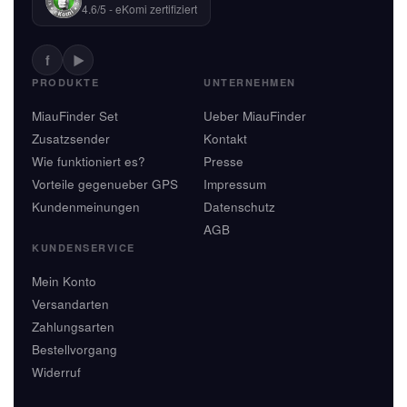
4.6/5 - eKomi zertifiziert
f
▶
PRODUKTE
UNTERNEHMEN
MiauFinder Set
Ueber MiauFinder
Zusatzsender
Kontakt
Wie funktioniert es?
Presse
Vorteile gegenueber GPS
Impressum
Kundenmeinungen
Datenschutz
AGB
KUNDENSERVICE
Mein Konto
Versandarten
Zahlungsarten
Bestellvorgang
Widerruf