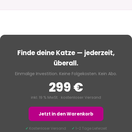
Finde deine Katze — jederzeit,
überall.
Einmalige Investition. Keine Folgekosten. Kein Abo.
299 €
inkl. 19 % MwSt. · kostenloser Versand
Jetzt in den Warenkorb
✓
Kostenloser Versand
✓
1–2 Tage Lieferzeit