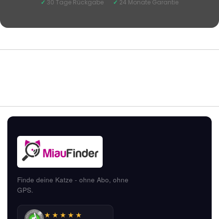
✓
30 Tage Rückgabe
✓
24 Monate Garantie
Finde deine Katze - ohne Abo, ohne
GPS.
★★★★★