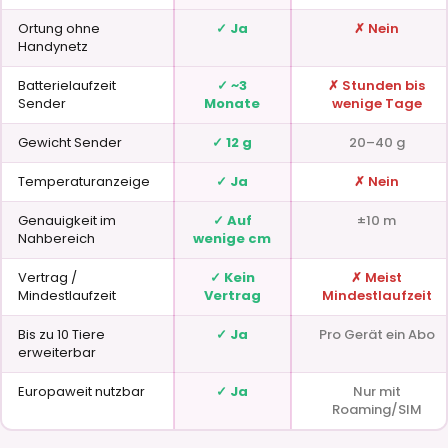
Ortung ohne
✓ Ja
✗ Nein
Handynetz
Batterielaufzeit
✓ ~3
✗ Stunden bis
Sender
Monate
wenige Tage
Gewicht Sender
✓ 12 g
20–40 g
Temperaturanzeige
✓ Ja
✗ Nein
Genauigkeit im
✓ Auf
±10 m
Nahbereich
wenige cm
Vertrag /
✓ Kein
✗ Meist
Mindestlaufzeit
Vertrag
Mindestlaufzeit
Bis zu 10 Tiere
✓ Ja
Pro Gerät ein Abo
erweiterbar
Europaweit nutzbar
✓ Ja
Nur mit
Roaming/SIM