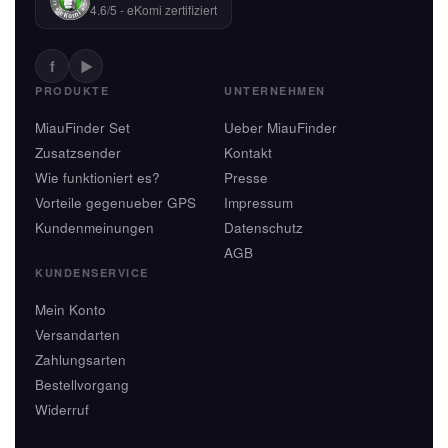
4.6/5 - eKomi zertifiziert
f
▶
PRODUKTE
UNTERNEHMEN
MiauFinder Set
Ueber MiauFinder
Zusatzsender
Kontakt
Wie funktioniert es?
Presse
Vorteile gegenueber GPS
Impressum
Kundenmeinungen
Datenschutz
AGB
KUNDENSERVICE
Mein Konto
Versandarten
Zahlungsarten
Bestellvorgang
Widerruf