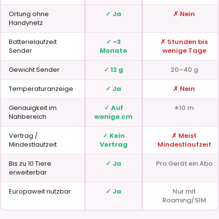
Ortung ohne
✓ Ja
✗ Nein
Handynetz
Batterielaufzeit
✓ ~3
✗ Stunden bis
Sender
Monate
wenige Tage
Gewicht Sender
✓ 12 g
20–40 g
Temperaturanzeige
✓ Ja
✗ Nein
Genauigkeit im
✓ Auf
±10 m
Nahbereich
wenige cm
Vertrag /
✓ Kein
✗ Meist
Mindestlaufzeit
Vertrag
Mindestlaufzeit
Bis zu 10 Tiere
✓ Ja
Pro Gerät ein Abo
erweiterbar
Europaweit nutzbar
✓ Ja
Nur mit
Roaming/SIM