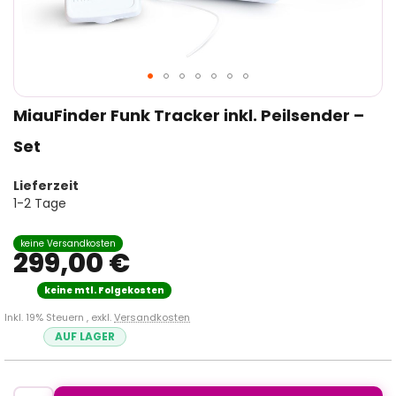
Zum
MiauFinder Funk Tracker inkl. Peilsender –
Anfang
der
Set
Bildergalerie
springen
Lieferzeit
1-2 Tage
299,00 €
Inkl. 19% Steuern
,
exkl.
Versandkosten
AUF LAGER