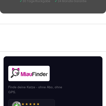
✓
30 Tage Rückgabe
✓
24 Monate Garantie
Finde deine Katze - ohne Abo, ohne
GPS.
★★★★★