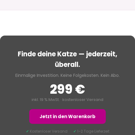
Finde deine Katze — jederzeit,
überall.
Einmalige Investition. Keine Folgekosten. Kein Abo.
299 €
inkl. 19 % MwSt. · kostenloser Versand
Jetzt in den Warenkorb
✓
Kostenloser Versand
✓
1–2 Tage Lieferzeit