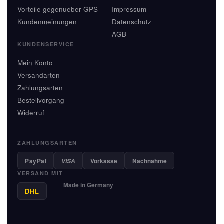
Vorteile gegenueber GPS
Impressum
Kundenmeinungen
Datenschutz
AGB
KUNDENSERVICE
Mein Konto
Versandarten
Zahlungsarten
Bestellvorgang
Widerruf
ZAHLUNGSARTEN
PayPal
Vorkasse
Nachnahme
VISA
VERSAND MIT
Made in Germany
DHL