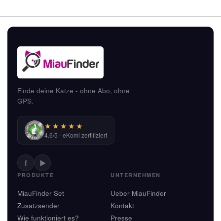
Finde deine Katze - ohne Abo, ohne
GPS.
★★★★★
4.6/5 - eKomi zertifiziert
f
▶
PRODUKTE
UNTERNEHMEN
MiauFinder Set
Ueber MiauFinder
Zusatzsender
Kontakt
Wie funktioniert es?
Presse