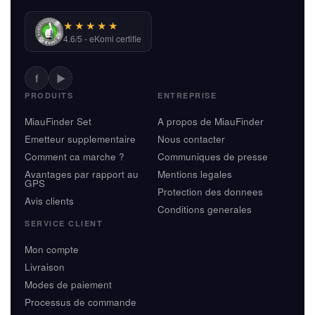
★★★★★
4.6/5 - eKomi certifie
f
▶
PRODUITS
ENTREPRISE
MiauFinder Set
A propos de MiauFinder
Emetteur supplementaire
Nous contacter
Comment ca marche ?
Communiques de presse
Avantages par rapport au
Mentions legales
GPS
Protection des donnees
Avis clients
Conditions generales
SERVICE CLIENT
Mon compte
Livraison
Modes de paiement
Processus de commande