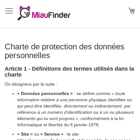
Allez
au
Mo
contenu
Charte de protection des données
personnelles
Article 1 - Définitions des termes utilisés dans la
charte
On désignera par la suite :
« Données personnelles »
: se définit comme «
toute
information relative à une personne physique identifiée ou
qui peut être identifiée, directement ou indirectement, par
référence à un numéro d'identification ou à un ou plusieurs
éléments qui lui sont propres
», conformément à la loi
Informatique et libertés du 6 janvier 1978.
« Site »
ou
« Service »
: le site