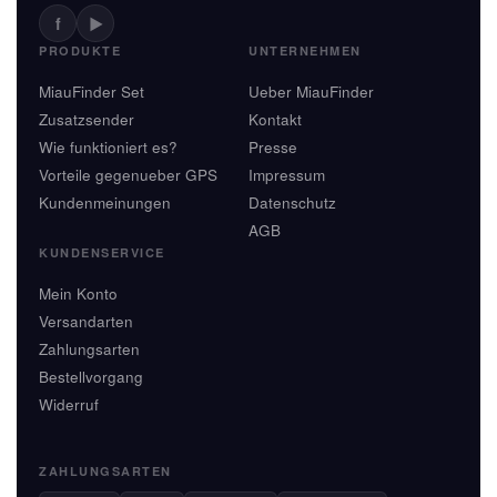
f
▶
PRODUKTE
UNTERNEHMEN
MiauFinder Set
Ueber MiauFinder
Zusatzsender
Kontakt
Wie funktioniert es?
Presse
Vorteile gegenueber GPS
Impressum
Kundenmeinungen
Datenschutz
AGB
KUNDENSERVICE
Mein Konto
Versandarten
Zahlungsarten
Bestellvorgang
Widerruf
ZAHLUNGSARTEN