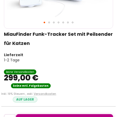
Zum
MiauFinder Funk-Tracker Set mit Peilsender
Anfang
der
für Katzen
Bildergalerie
springen
Lieferzeit
1-2 Tage
299,00 €
Inkl. 19% Steuern
,
exkl.
Versandkosten
AUF LAGER