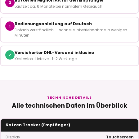
Batterien Mignon AA für den Empfänger
3
Laufzeit ca. 6 Monate bei normalem Gebrauch
Bedienungsanleitung auf Deutsch
1
Einfach verständlich — schnelle Inbetriebnahme in wenigen
Minuten
Versicherter DHL-Versand inklusive
✓
Kostenlos · Lieferzeit 1–2 Werktage
TECHNISCHE DETAILS
Alle technischen Daten im Überblick
Katzen Tracker (Empfänger)
Display
Touchscreen