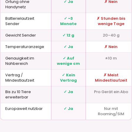
Ortung ohne
✓ Ja
✗ Nein
Handynetz
Batterielaufzeit
✓ ~3
✗ Stunden bis
Sender
Monate
wenige Tage
Gewicht Sender
✓ 12 g
20–40 g
Temperaturanzeige
✓ Ja
✗ Nein
Genauigkeit im
✓ Auf
±10 m
Nahbereich
wenige cm
Vertrag /
✓ Kein
✗ Meist
Mindestlaufzeit
Vertrag
Mindestlaufzeit
Bis zu 10 Tiere
✓ Ja
Pro Gerät ein Abo
erweiterbar
Europaweit nutzbar
✓ Ja
Nur mit
Roaming/SIM