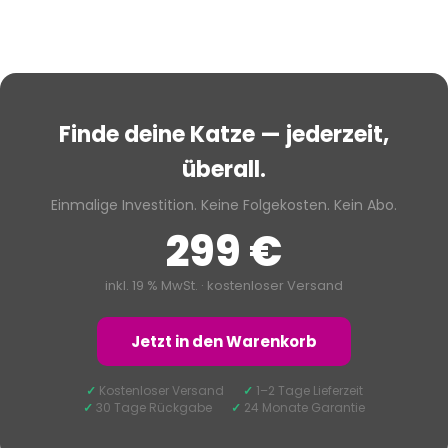
Finde deine Katze — jederzeit,
überall.
Einmalige Investition. Keine Folgekosten. Kein Abo.
299 €
inkl. 19 % MwSt. · kostenloser Versand
Jetzt in den Warenkorb
✓
Kostenloser Versand
✓
1–2 Tage Lieferzeit
✓
30 Tage Rückgabe
✓
24 Monate Garantie