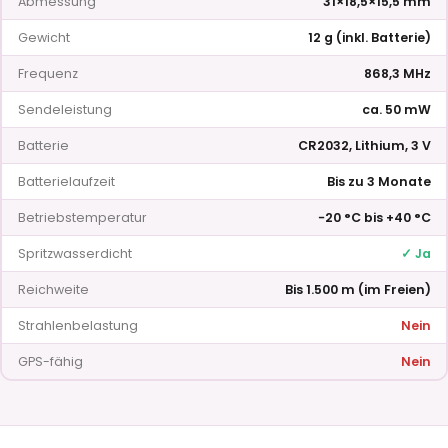
Abmessung
31×18,5×15,5 mm
Gewicht
12 g (inkl. Batterie)
Frequenz
868,3 MHz
Sendeleistung
ca. 50 mW
Batterie
CR2032, Lithium, 3 V
Batterielaufzeit
Bis zu 3 Monate
Betriebstemperatur
−20 °C bis +40 °C
Spritzwasserdicht
✓ Ja
Reichweite
Bis 1.500 m (im Freien)
Strahlenbelastung
Nein
GPS-fähig
Nein