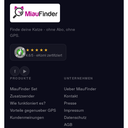
Finde deine Katze - ohne Abo, ohne
GPS.
★★★★★
4.6/5 - eKomi zertifiziert
f
▶
PRODUKTE
UNTERNEHMEN
MiauFinder Set
Ueber MiauFinder
Zusatzsender
Kontakt
Wie funktioniert es?
Presse
Vorteile gegenueber GPS
Impressum
Kundenmeinungen
Datenschutz
AGB