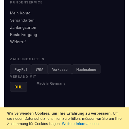
KUNDENSERVICE
Mein Konto
Versandarten
Zahlungsarten
Bestellvorgang
Widerruf
ZAHLUNGSARTEN
PayPal
Vorkasse
Nachnahme
VISA
VERSAND MIT
Made in Germany
DHL
© 2013-2026 MiauFinder - Unit M.E.C. GmbH, Saarbruecken - Alle
Wir verwenden Cookies, um Ihre Erfahrung zu verbessern.
Rechte vorbehalten.
Um
die neuen Datenschutzrichtlinien zu erfüllen, müssen wir Sie um Ihre
Deutsch
▼
Zustimmung für Cookies fragen.
Weitere Informationen